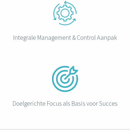
 op de
e. Hierdoor
 website-
ren
nte
Integrale Management & Control Aanpak
enties
gebaseerd
 gedrag van
ezoeker.
uren
Doelgerichte Focus als Basis voor Succes