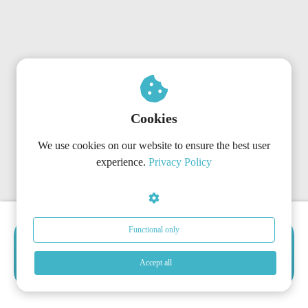
Cookies
We use cookies on our website to ensure the best user
experience.
Privacy Policy
Functional only
Kies Direct het Juiste
Abonnement
Accept all
Start direct met het abonnement wat past bij jullie organisatie